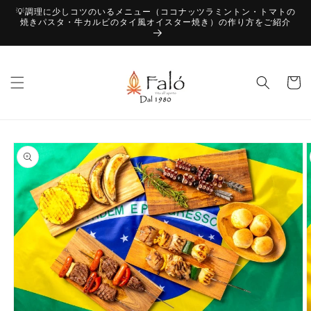
コンテ
💡調理に少しコツのいるメニュー（ココナッツラミントン・トマトの
ンツに
焼きパスタ・牛カルビのタイ風オイスター焼き）の作り方をご紹介
進む
カ
ー
ト
商品情
報にス
キップ