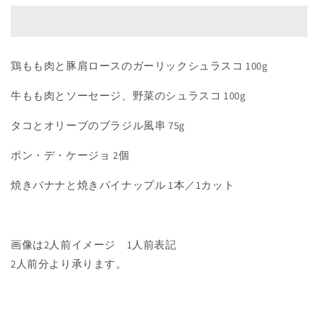
BBQ
BBQ
-
-
ブ
ブ
ラ
ラ
鶏もも肉と豚肩ロースのガーリックシュラスコ 100g
ジ
ジ
ル
ル
牛もも肉とソーセージ、野菜のシュラスコ 100g
BBQ
BBQ
Style-
Style-
タコとオリーブのブラジル風串 75g
の
の
数
数
ポン・デ・ケージョ 2個
量
量
を
を
焼きバナナと焼きパイナップル 1本／1カット
減
増
ら
や
す
す
画像は2人前イメージ 1人前表記
2人前分より承ります。