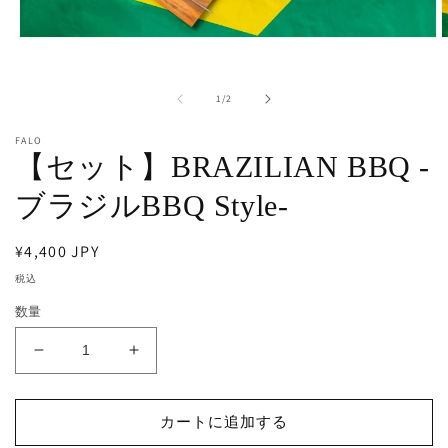
モ
ー
ダ
の
ル
1
/
2
で
メ
FALO
デ
【セット】BRAZILIAN BBQ -
ィ
ア
ブラジルBBQ Style-
(1)
(
を
開
通
¥4,400 JPY
く
常
税込
価
数量
格
【セ
【セ
ッ
ッ
ト】
ト】
カートに追加する
BRAZILIAN
BRAZILIAN